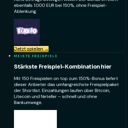
ebenfalls 1.000 EUR bei 150%, ohne Freispiel-
Ablenkung.
Jetzt spielen
→
MEISTE FREISPIELE
Stärkste Freispiel-Kombination hier
Mit 150 Freispielen on top zum 150%-Bonus liefert
dieser Anbieter das umfangreichste Freispielpaket
der Shortlist. Einzahlungen laufen über Bitcoin,
Litecoin und Neteller – schnell und ohne
Bankumwege.