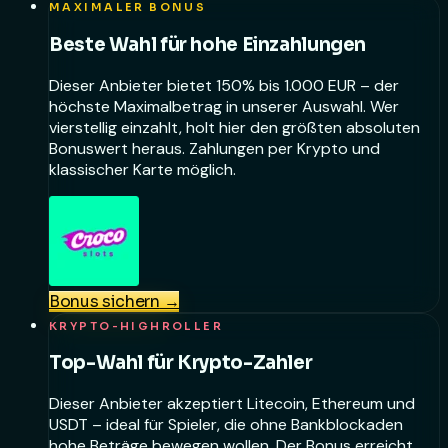
MAXIMALER BONUS
Beste Wahl für hohe Einzahlungen
Dieser Anbieter bietet 150% bis 1.000 EUR – der
höchste Maximalbetrag in unserer Auswahl. Wer
vierstellig einzahlt, holt hier den größten absoluten
Bonuswert heraus. Zahlungen per Krypto und
klassischer Karte möglich.
Bonus sichern
→
KRYPTO-HIGHROLLER
Top-Wahl für Krypto-Zahler
Dieser Anbieter akzeptiert Litecoin, Ethereum und
USDT – ideal für Spieler, die ohne Bankblockaden
hohe Beträge bewegen wollen. Der Bonus erreicht