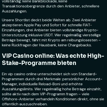
vollständig: keine Bankblockade, keine
Transaktionsobergrenze durch den Anbieter, schnellere
Auszahlungen.
Unsere Shortlist deckt beide Welten ab. Zwei Anbieter
akzeptieren Apple Pay und Sofort für schnelle FIAT-
Einzahlungen, drei Anbieter bieten vollständige Krypto-
Unterstützung inklusive USDT. Wer regelmäßig vierstellige
Beträge bewegt, fährt mit Krypto am reibungslosesten –
keine Rückfragen der Hausbank, keine Chargebacks.
VIP Casino online: Was echte High-
Stake-Programme bieten
Ein vip casino online unterscheidet sich von Standard-
Programmen durch drei Merkmale: persönlicher Account-
Manager, individuelle Reload-Boni und erhöhte
Auszahlungslimits. Wer regelmäßig hohe Beträge einzahlt,
sollte aktiv nach dem VIP-Programm fragen – viele
Offshore-Anbieter verhandeln Konditionen direkt, ohne sie
öffentlich auszuschreiben.