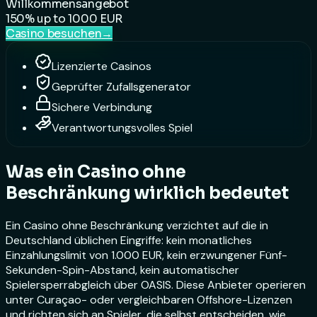
Willkommensangebot
150% up to 1000 EUR
Casino besuchen
→
Lizenzierte Casinos
Geprüfter Zufallsgenerator
Sichere Verbindung
Verantwortungsvolles Spiel
Was ein Casino ohne
Beschränkung wirklich bedeutet
Ein Casino ohne Beschränkung verzichtet auf die in
Deutschland üblichen Eingriffe: kein monatliches
Einzahlungslimit von 1.000 EUR, kein erzwungener Fünf-
Sekunden-Spin-Abstand, kein automatischer
Spielersperrabgleich über OASIS. Diese Anbieter operieren
unter Curaçao- oder vergleichbaren Offshore-Lizenzen
und richten sich an Spieler, die selbst entscheiden, wie