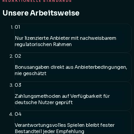
REDAKTIONELLE STANDARDS
Unsere Arbeitsweise
0
1
Nur lizenzierte Anbieter mit nachweisbarem
regulatorischen Rahmen
0
2
Bonusangaben direkt aus Anbieterbedingungen,
nie geschätzt
0
3
Zahlungsmethoden auf Verfügbarkeit für
deutsche Nutzer geprüft
0
4
Verantwortungsvolles Spielen bleibt fester
Bestandteil jeder Empfehlung