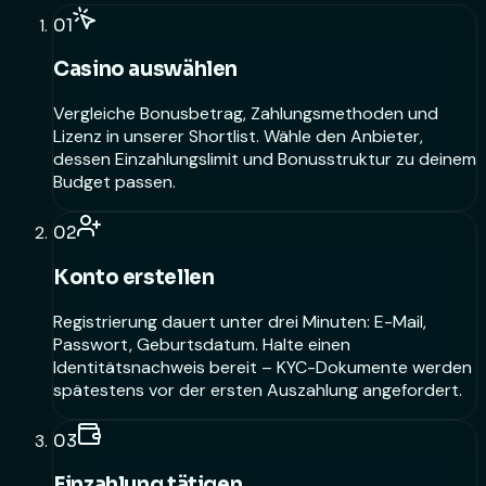
01
Casino auswählen
Vergleiche Bonusbetrag, Zahlungsmethoden und
Lizenz in unserer Shortlist. Wähle den Anbieter,
dessen Einzahlungslimit und Bonusstruktur zu deinem
Budget passen.
02
Konto erstellen
Registrierung dauert unter drei Minuten: E-Mail,
Passwort, Geburtsdatum. Halte einen
Identitätsnachweis bereit – KYC-Dokumente werden
spätestens vor der ersten Auszahlung angefordert.
03
Einzahlung tätigen