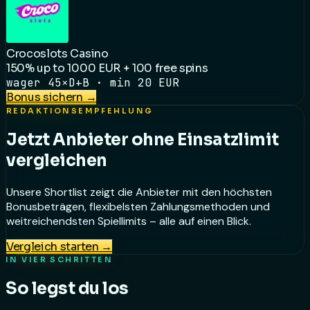
Crocoslots Casino
150% up to 1000 EUR + 100 free spins
wager 45×D+B · min 20 EUR
Bonus sichern
→
REDAKTIONSEMPFEHLUNG
Jetzt Anbieter ohne Einsatzlimit
vergleichen
Unsere Shortlist zeigt die Anbieter mit den höchsten
Bonusbeträgen, flexibelsten Zahlungsmethoden und
weitreichendsten Spiellimits – alle auf einen Blick.
Vergleich starten
→
IN VIER SCHRITTEN
So legst du los