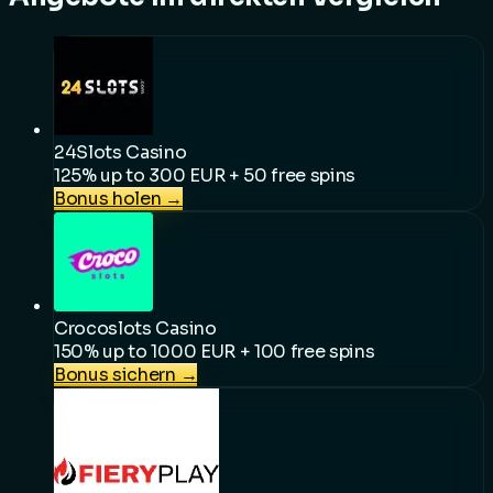
24Slots Casino
125% up to 300 EUR + 50 free spins
Bonus holen
→
Crocoslots Casino
150% up to 1000 EUR + 100 free spins
Bonus sichern
→