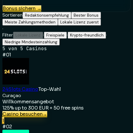
Bonus sichern
→
Sortieren
Redaktionsempfehlung
Bester Bonus
Meiste Zahlungsmethoden
Lokale Lizenz zuerst
·
Filter
·
·
·
Lokale Lizenz
Freispiele
Krypto-freundlich
Niedrige Mindesteinzahlung
5 von 5 Casinos
#
01
24Slots Casino
Top-Wahl
Curaçao
Willkommensangebot
125% up to 300 EUR + 50 free spins
Casino besuchen
→
1
#
02