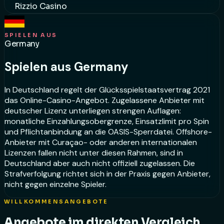
Rizzio Casino
SPIELEN AUS
Germany
Spielen aus Germany
In Deutschland regelt der Glücksspielstaatsvertrag 2021
das Online-Casino-Angebot. Zugelassene Anbieter mit
deutscher Lizenz unterliegen strengen Auflagen:
monatliche Einzahlungsobergrenze, Einsatzlimit pro Spin
und Pflichtanbindung an die OASIS-Sperrdatei. Offshore-
Anbieter mit Curaçao- oder anderen internationalen
Lizenzen fallen nicht unter diesen Rahmen, sind in
Deutschland aber auch nicht offiziell zugelassen. Die
Strafverfolgung richtet sich in der Praxis gegen Anbieter,
nicht gegen einzelne Spieler.
WILLKOMMENSANGEBOTE
Angebote im direkten Vergleich